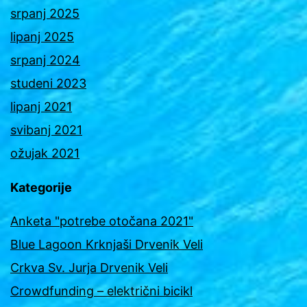
srpanj 2025
lipanj 2025
srpanj 2024
studeni 2023
lipanj 2021
svibanj 2021
ožujak 2021
Kategorije
Anketa "potrebe otočana 2021"
Blue Lagoon Krknjaši Drvenik Veli
Crkva Sv. Jurja Drvenik Veli
Crowdfunding – električni bicikl