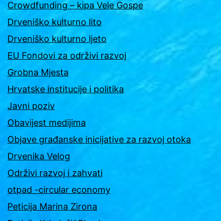
Crowdfunding – kipa Vele Gospe
Drveniško kulturno lito
Drveniško kulturno ljeto
EU Fondovi za održivi razvoj
Grobna Mjesta
Hrvatske institucije i politika
Javni poziv
Obavijest medijima
Objave građanske inicijative za razvoj otoka
Drvenika Velog
Održivi razvoj i zahvati
otpad -circular economy
Peticija Marina Zirona