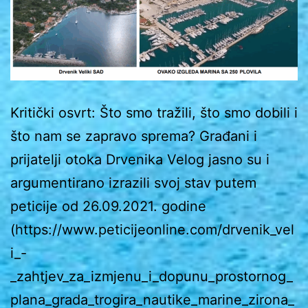
Kritički osvrt: Što smo tražili, što smo dobili i
što nam se zapravo sprema? Građani i
prijatelji otoka Drvenika Velog jasno su i
argumentirano izrazili svoj stav putem
peticije od 26.09.2021. godine
(https://www.peticijeonline.com/drvenik_vel
i_-
_zahtjev_za_izmjenu_i_dopunu_prostornog_
plana_grada_trogira_nautike_marine_zirona_