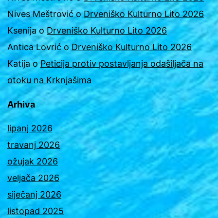
Nives Meštrović
o
Drveniško Kulturno Lito 2026
Ksenija
o
Drveniško Kulturno Lito 2026
Antica Lovrić
o
Drveniško Kulturno Lito 2026
Katija
o
Peticija protiv postavljanja odašiljača na
otoku na Krknjašima
Arhiva
lipanj 2026
travanj 2026
ožujak 2026
veljača 2026
siječanj 2026
listopad 2025