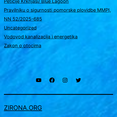
Peticije Krknjaši/ Blue Lagoon
Pravilniku o sigurnosti pomorske plovidbe MMPI,
NN 52/2025-685
Uncategorized
Vodovod kanalizacija i energetika
Zakon o otocima
YouTube
Facebook
Instagram
Twitter
ZIRONA.ORG