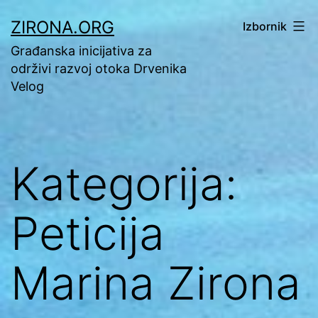
Preskoči
ZIRONA.ORG
Izbornik
na
Građanska inicijativa za
sadržaj
održivi razvoj otoka Drvenika
Velog
Kategorija:
Peticija
Marina Zirona