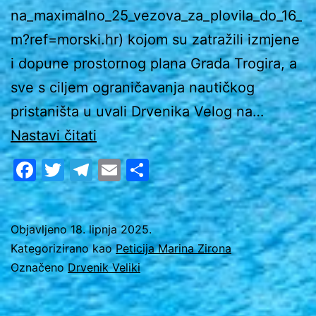
na_maximalno_25_vezova_za_plovila_do_16_
m?ref=morski.hr) kojom su zatražili izmjene
i dopune prostornog plana Grada Trogira, a
sve s ciljem ograničavanja nautičkog
pristaništa u uvali Drvenika Velog na…
Marina
Nastavi čitati
Zirona:
Facebook
Twitter
Telegram
Email
Share
Kritički
osvrt:
Što
Objavljeno
18. lipnja 2025.
Kategorizirano kao
Peticija Marina Zirona
smo
Označeno
Drvenik Veliki
tražili,
što