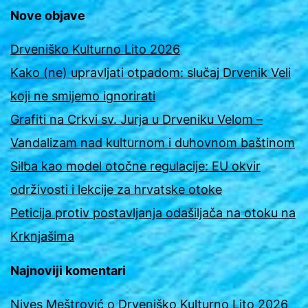
Nove objave
Drveniško Kulturno Lito 2026
Kako (ne) upravljati otpadom: slučaj Drvenik Veli
koji ne smijemo ignorirati
Grafiti na Crkvi sv. Jurja u Drveniku Velom –
Vandalizam nad kulturnom i duhovnom baštinom
Silba kao model otočne regulacije: EU okvir
održivosti i lekcije za hrvatske otoke
Peticija protiv postavljanja odašiljača na otoku na
Krknjašima
Najnoviji komentari
Nives Meštrović
o
Drveniško Kulturno Lito 2026