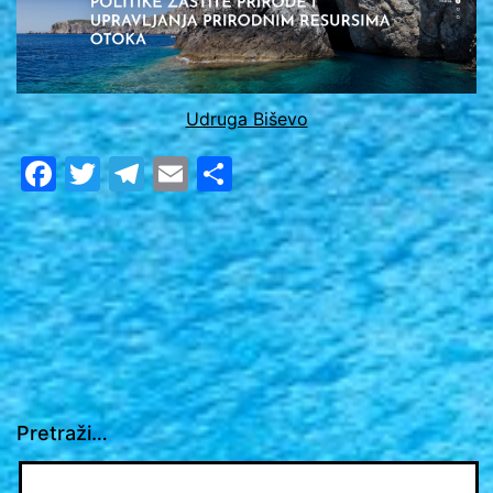
Udruga Biševo
Facebook
Twitter
Telegram
Email
Share
Pretraži…