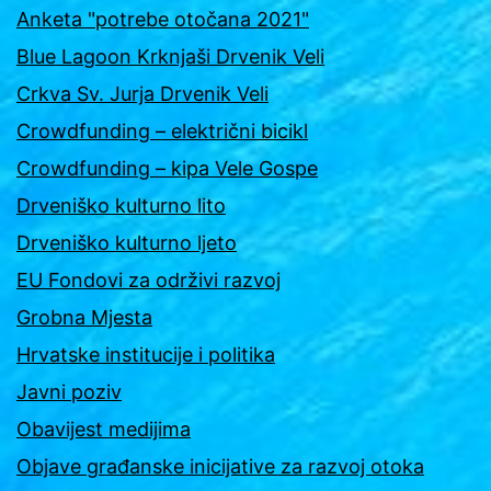
Anketa "potrebe otočana 2021"
Blue Lagoon Krknjaši Drvenik Veli
Crkva Sv. Jurja Drvenik Veli
Crowdfunding – električni bicikl
Crowdfunding – kipa Vele Gospe
Drveniško kulturno lito
Drveniško kulturno ljeto
EU Fondovi za održivi razvoj
Grobna Mjesta
Hrvatske institucije i politika
Javni poziv
Obavijest medijima
Objave građanske inicijative za razvoj otoka