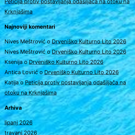
Peticija protiv postavljanja odašiljača na otoku na
Krknjašima
Najnoviji komentari
Nives Meštrović
o
Drveniško Kulturno Lito 2026
Nives Meštrović
o
Drveniško Kulturno Lito 2026
Ksenija
o
Drveniško Kulturno Lito 2026
Antica Lovrić
o
Drveniško Kulturno Lito 2026
Katija
o
Peticija protiv postavljanja odašiljača na
otoku na Krknjašima
Arhiva
lipanj 2026
travanj 2026