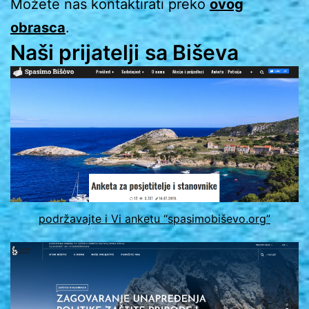
Možete nas kontaktirati preko
ovog
obrasca
.
Naši prijatelji
sa Bi
š
eva
podržavajte i Vi anketu “spasimobiševo.org”