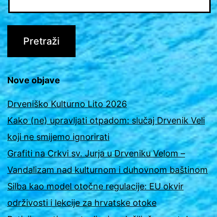
Nove objave
Drveniško Kulturno Lito 2026
Kako (ne) upravljati otpadom: slučaj Drvenik Veli
koji ne smijemo ignorirati
Grafiti na Crkvi sv. Jurja u Drveniku Velom –
Vandalizam nad kulturnom i duhovnom baštinom
Silba kao model otočne regulacije: EU okvir
održivosti i lekcije za hrvatske otoke