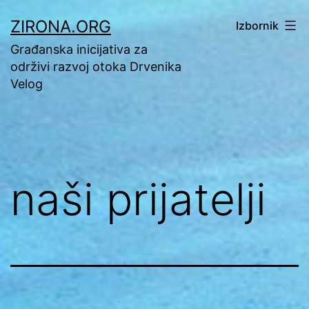
Preskoči
ZIRONA.ORG
Izbornik
na
Građanska inicijativa za
sadržaj
održivi razvoj otoka Drvenika
Velog
naši prijatelji