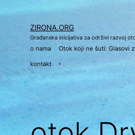
Preskoči
na
sadržaj
ZIRONA.ORG
Građanska inicijativa za održivi razvoj o
o nama
Otok koji ne šuti: Glasovi
kontakt
Otvori
izbornik
otok Dr