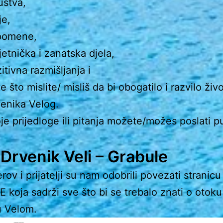
ustva,
je,
pomene,
etnička i zanatska djela,
itivna razmišljanja i
ve što mislite/ misliš da bi obogatilo i razvilo živ
enika Velog.
je prijedloge ili pitanja možete/možes poslati 
Drvenik Veli – Grabule
rov i prijatelji su nam odobrili povezati stranicu
koja sadrži sve što bi se trebalo znati o otoku
u Velom.