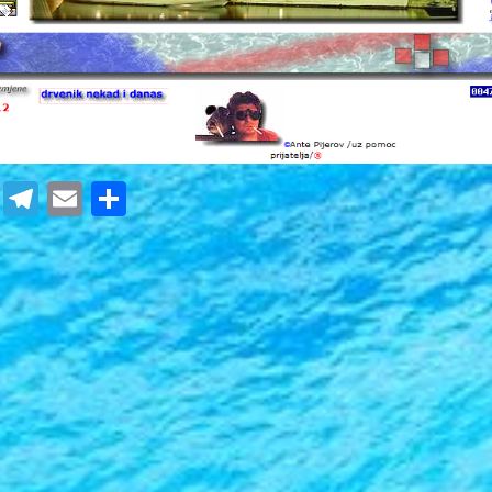
cebook
Twitter
Telegram
Email
Share