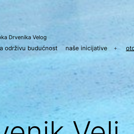
toka Drvenika Velog
 za održivu budućnost
naše inicijative
ot
Otvori
izborn
venik Veli