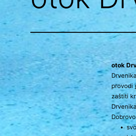
otok Drv
Drvenika 
provodi
zaštiti 
Drvenika
Dobrovol
svo