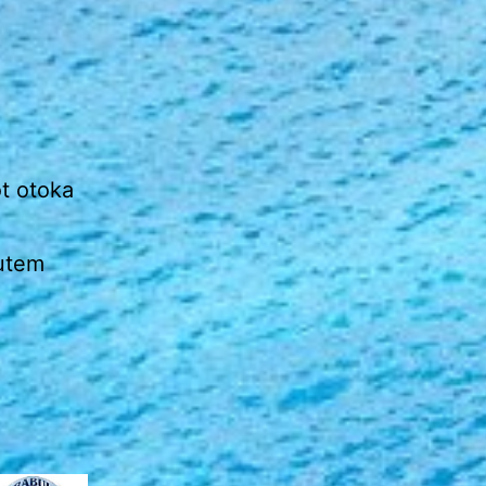
ot otoka
putem