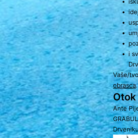
isk
ide
us
umj
poz
i s
Drv
Vaše/tvo
obrasca
.
Otok 
Ante Pije
GRABULE 
Drvenik