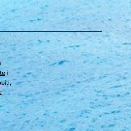
a
te
i
biti,
a