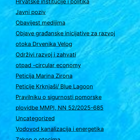
Hrvatske institucije i politika
Javni poziv
Obavijest medijima
Objave građanske inicijative za razvoj
otoka Drvenika Velog
Održivi razvoj i zahvati
otpad -circular economy
Peticija Marina Zirona
Peticije Krknjaši/ Blue Lagoon
Pravilniku o sigurnosti pomorske
plovidbe MMPI, NN 52/2025-685
Uncategorized
Vodovod kanalizacija i energetika
Zakon o otocima