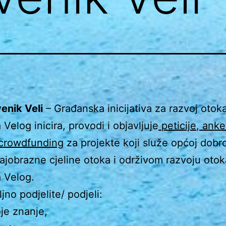
enik Veli
– Građanska inicijativa za razvoj otok
Velog inicira, provodi i objavljuje
peticije
,
anke
crowdfunding
za projekte koji služe općoj dobro
krajobrazne cjeline otoka i održivom razvoju otok
 Velog.
jno podjelite/ podjeli:
je znanje,