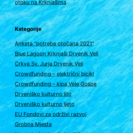
otoku na Krknjašima
Kategorije
Anketa "potrebe otočana 2021"
Blue Lagoon Krknjaši Drvenik Veli
Crkva Sv. Jurja Drvenik Veli
Crowdfunding – električni bicikl
Crowdfunding – kipa Vele Gospe
Drveniško kulturno lito
Drveniško kulturno ljeto
EU Fondovi za održivi razvoj
Grobna Mjesta