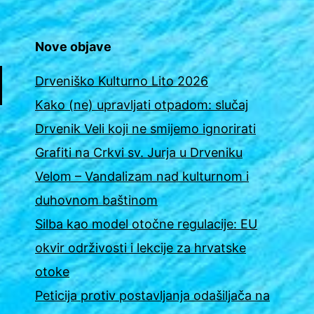
Nove objave
Drveniško Kulturno Lito 2026
Kako (ne) upravljati otpadom: slučaj
Drvenik Veli koji ne smijemo ignorirati
Grafiti na Crkvi sv. Jurja u Drveniku
Velom – Vandalizam nad kulturnom i
duhovnom baštinom
Silba kao model otočne regulacije: EU
okvir održivosti i lekcije za hrvatske
otoke
Peticija protiv postavljanja odašiljača na