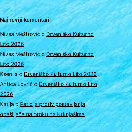
Najnoviji komentari
Nives Meštrović
o
Drveniško Kulturno
Lito 2026
Nives Meštrović
o
Drveniško Kulturno
Lito 2026
Ksenija
o
Drveniško Kulturno Lito 2026
Antica Lovrić
o
Drveniško Kulturno Lito
2026
Katija
o
Peticija protiv postavljanja
odašiljača na otoku na Krknjašima