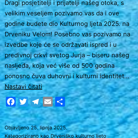
Dragi posjetitelji i prijatelji našeg otoka, s
velikim veseljem pozivamo vas da i ove
godine budete dio Kulturnog ljeta 2025. na
Drveniku Velom! Posebno vas pozivamo na
izvedbe koje će se održavati ispred i u
predivnoj crkvi svetog Jurja – biseru našeg
nasljeđa, koja već više od 500 godina
ponosno čuva duhovni i kulturni identitet…
Poziv
Nastavi čitati
posjetiteljima
Facebook
Twitter
Telegram
Email
Share
Kulturnog
ljeta
2025.
Objavljeno
25. lipnja 2025.
Kategorizirano kao
Drveniško kulturno ljeto