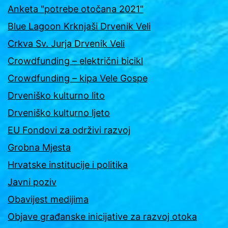
Anketa "potrebe otočana 2021"
Blue Lagoon Krknjaši Drvenik Veli
Crkva Sv. Jurja Drvenik Veli
Crowdfunding – električni bicikl
Crowdfunding – kipa Vele Gospe
Drveniško kulturno lito
Drveniško kulturno ljeto
EU Fondovi za održivi razvoj
Grobna Mjesta
Hrvatske institucije i politika
Javni poziv
Obavijest medijima
Objave građanske inicijative za razvoj otoka