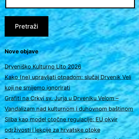
Nove objave
Drveniško Kulturno Lito 2026
Kako (ne) upravljati otpadom: slučaj Drvenik Veli
koji ne smijemo ignorirati
Grafiti na Crkvi sv. Jurja u Drveniku Velom –
Vandalizam nad kulturnom i duhovnom baštinom
Silba kao model otočne regulacije: EU okvir
održivosti i lekcije za hrvatske otoke