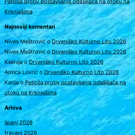
Peticija protiv postavljanja odašiljača na otoku na
Krknjašima
Najnoviji komentari
Nives Meštrović
o
Drveniško Kulturno Lito 2026
Nives Meštrović
o
Drveniško Kulturno Lito 2026
Ksenija
o
Drveniško Kulturno Lito 2026
Antica Lovrić
o
Drveniško Kulturno Lito 2026
Katija
o
Peticija protiv postavljanja odašiljača na
otoku na Krknjašima
Arhiva
lipanj 2026
travanj 2026