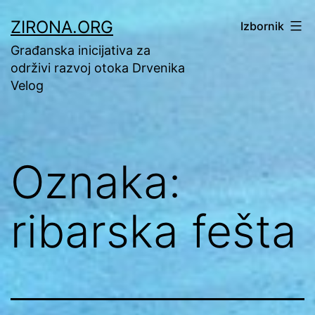
Preskoči
ZIRONA.ORG
Izbornik
na
Građanska inicijativa za
sadržaj
održivi razvoj otoka Drvenika
Velog
Oznaka:
ribarska fešta