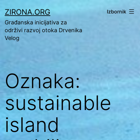
Preskoči
ZIRONA.ORG
Izbornik
na
Građanska inicijativa za
sadržaj
održivi razvoj otoka Drvenika
Velog
Oznaka:
sustainable
island