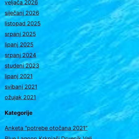
veljača 2026
siječanj 2026
listopad 2025
srpanj 2025
lipanj 2025
srpanj 2024
studeni 2023
lipanj 2021
svibanj 2021
ožujak 2021
Kategorije
Anketa "potrebe otočana 2021"
Blue Lagoon Krknjaši Drvenik Veli