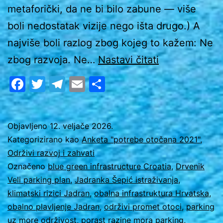
metaforički, da ne bi bilo zabune — više
boli nedostatak vizije nego išta drugo.) A
najviše boli razlog zbog kojeg to kažem: Ne
Isti
zbog razvoja. Ne…
Nastavi čitati
parking,
Facebook
Twitter
Telegram
Email
Share
dvije
budućnosti:
Održivi
Objavljeno
12. veljače 2026.
Kategorizirano kao
Anketa "potrebe otočana 2021"
,
dizajn
Održivi razvoj i zahvati
vs.
Označeno
blue green infrastructure Croatia
,
Drvenik
otočna
Veli parking plan
,
Jadranka Šepić istraživanja
,
klimatski rizici Jadran
,
obalna infrastruktura Hrvatska
,
degradacija
obalno plavljenje Jadran
,
održivi promet otoci
,
parking
uz more održivost
,
porast razine mora parking
,