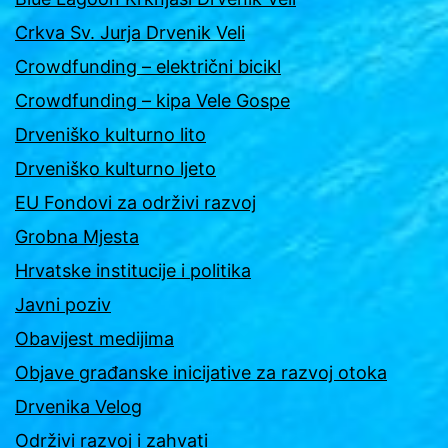
Crkva Sv. Jurja Drvenik Veli
Crowdfunding – električni bicikl
Crowdfunding – kipa Vele Gospe
Drveniško kulturno lito
Drveniško kulturno ljeto
EU Fondovi za održivi razvoj
Grobna Mjesta
Hrvatske institucije i politika
Javni poziv
Obavijest medijima
Objave građanske inicijative za razvoj otoka
Drvenika Velog
Održivi razvoj i zahvati