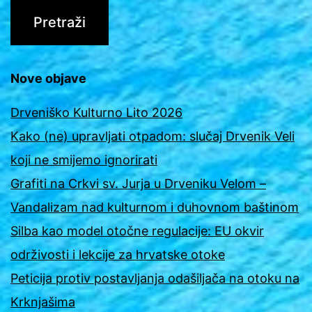
Nove objave
Drveniško Kulturno Lito 2026
Kako (ne) upravljati otpadom: slučaj Drvenik Veli
koji ne smijemo ignorirati
Grafiti na Crkvi sv. Jurja u Drveniku Velom –
Vandalizam nad kulturnom i duhovnom baštinom
Silba kao model otočne regulacije: EU okvir
održivosti i lekcije za hrvatske otoke
Peticija protiv postavljanja odašiljača na otoku na
Krknjašima