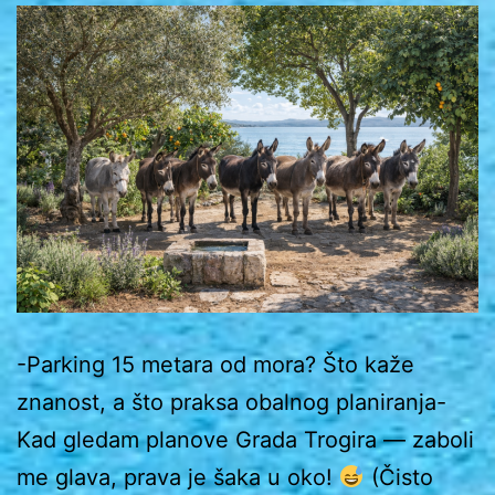
-Parking 15 metara od mora? Što kaže
znanost, a što praksa obalnog planiranja-
Kad gledam planove Grada Trogira — zaboli
me glava, prava je šaka u oko!
(Čisto