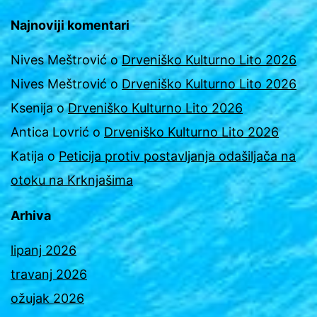
Najnoviji komentari
Nives Meštrović
o
Drveniško Kulturno Lito 2026
Nives Meštrović
o
Drveniško Kulturno Lito 2026
Ksenija
o
Drveniško Kulturno Lito 2026
Antica Lovrić
o
Drveniško Kulturno Lito 2026
Katija
o
Peticija protiv postavljanja odašiljača na
otoku na Krknjašima
Arhiva
lipanj 2026
travanj 2026
ožujak 2026