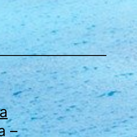
da
a –