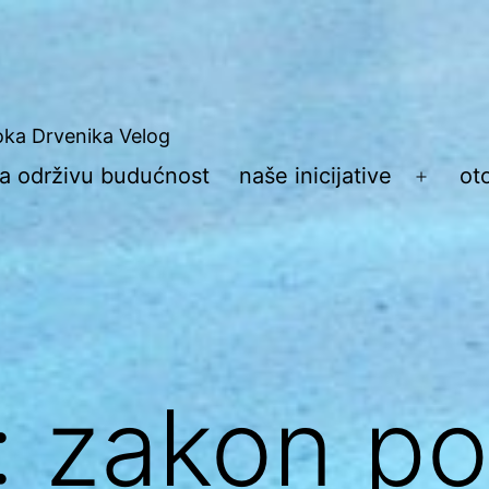
toka Drvenika Velog
 za održivu budućnost
naše inicijative
ot
Otvori
izborn
:
zakon p