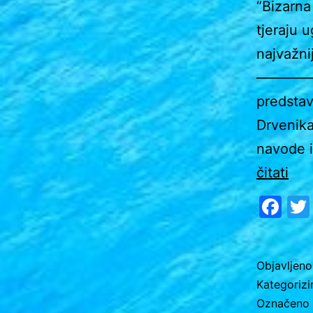
“Bizarna
tjeraju 
najvažni
—————
predstav
Drvenika
navode 
Tje
čitati
li
Fa
inst
ugos
i
Objavljen
Kategoriz
nau
Označeno