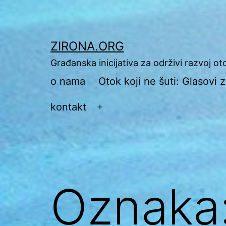
Preskoči
na
sadržaj
ZIRONA.ORG
Građanska inicijativa za održivi razvoj o
o nama
Otok koji ne šuti: Glasovi
kontakt
Otvori
izbornik
Oznaka