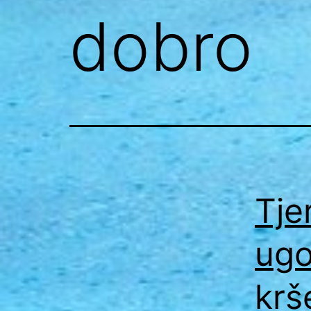
dobro
Tjer
ugo
krš