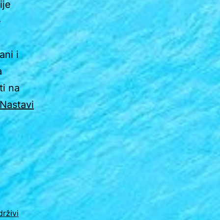
ije
e
i i
a
ti na
Nastavi
drživi