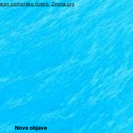
akon pomorsko dobro
,
Zirona.org
e
on
njašima
e
oon
ura
00?
Nove objave