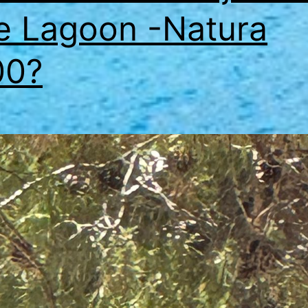
e Lagoon -Natura
00?