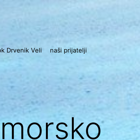
ok Drvenik Veli
naši prijatelji
ik
omorsko