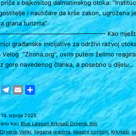
 priča s bajkovitog dalmatinskog otoka: “Instituc
ugostitelje i nautičare da krše zakon, ugrožena j
ja grana turizma”
————————————————- Kao mještan
nici građanske inicijative za održivi razvoj otok
 Velog “Zirona.org”, ovim putem želimo reagira
iz gore navedenog članka, a posebno u dijelu…
raju
cebook
Twitter
Telegram
Email
Share
itucije
titelje
o
14. srpnja 2025.
irano kao
Blue Lagoon Krknjaši Drvenik Veli
tičare
Drvenik Veliki
,
ilegalna gradnja
,
ilegalni pontoni
,
Krknjaši
,
o