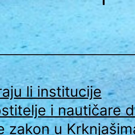
aju li institucije
stitelje i nautičare 
e zakon u Krknjašim