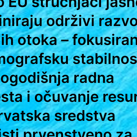
o EU stručnjaci jasn
iniraju održivi razvo
ih otoka – fokusira
ografsku stabilnos
logodišnja radna
sta i očuvanje resu
rvatska sredstva
isti prvenstveno za