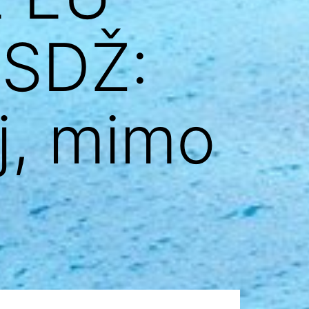
 SDŽ:
j, mimo