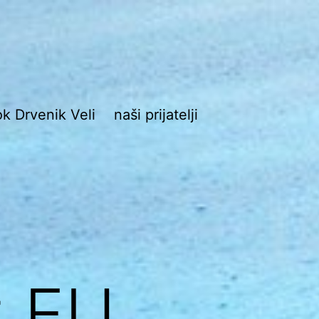
ok Drvenik Veli
naši prijatelji
ik
z EU