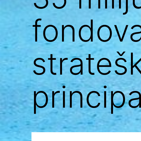
fondova
strateš
princip