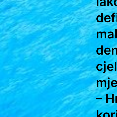
Iak
def
mal
dem
cje
mje
– H
kor