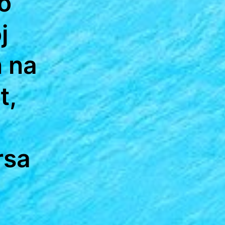
o
j
n na
t,
rsa