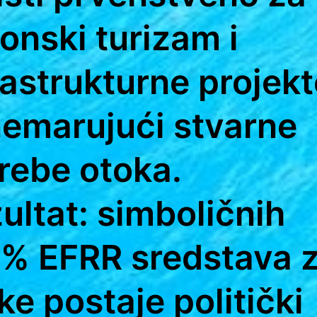
onski turizam i
rastrukturne projekt
emarujući stvarne
rebe otoka.
ultat: simboličnih
 % EFRR sredstava 
ke postaje politički