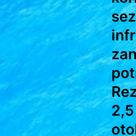
sez
inf
zan
pot
Rez
2,5
oto