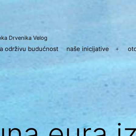
toka Drvenika Velog
 za održivu budućnost
naše inicijative
ot
Otvori
izborn
juna eura i