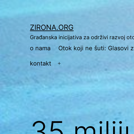
Preskoči
na
sadržaj
ZIRONA.ORG
Građanska inicijativa za održivi razvoj o
o nama
Otok koji ne šuti: Glasovi
kontakt
Otvori
izbornik
35 mili