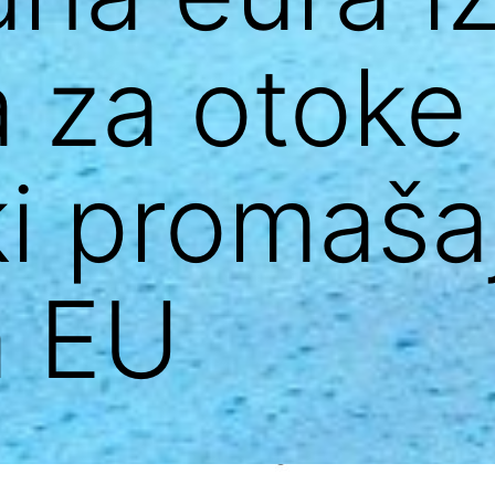
 za otoke
ki promaša
a EU