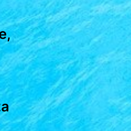
e,
za