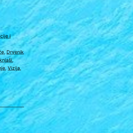
cije i
že
,
Drvenik
knjaši
,
nje
,
Vizija
,