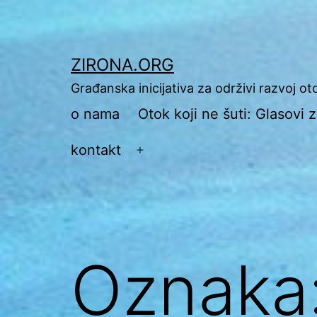
Preskoči
na
sadržaj
ZIRONA.ORG
Građanska inicijativa za održivi razvoj o
o nama
Otok koji ne šuti: Glasovi
kontakt
Otvori
izbornik
Oznaka