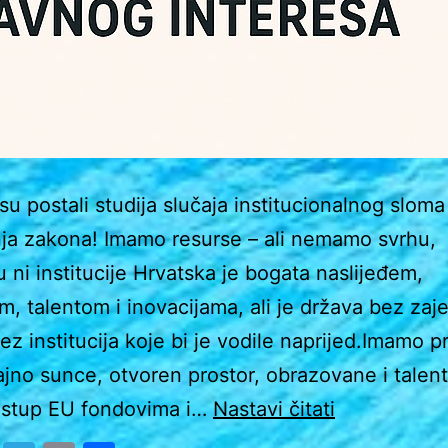
su postali studija slučaja institucionalnog sloma 
nja zakona! Imamo resurse – ali nemamo svrhu,
u ni institucije Hrvatska je bogata naslijeđem,
om, talentom i inovacijama, ali je država bez zaj
bez institucija koje bi je vodile naprijed.Imamo 
ajno sunce, otvoren prostor, obrazovane i talent
ZAŠTO
ristup EU fondovima i…
Nastavi čitati
HRVATSKA