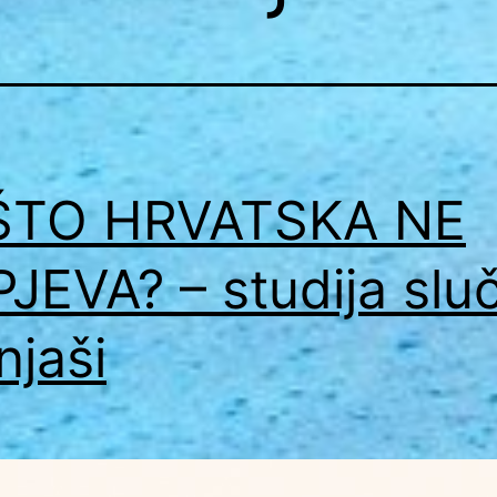
ŠTO HRVATSKA NE
JEVA? – studija slu
njaši