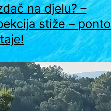
zdač na djelu? –
pekcija stiže – pont
taje!