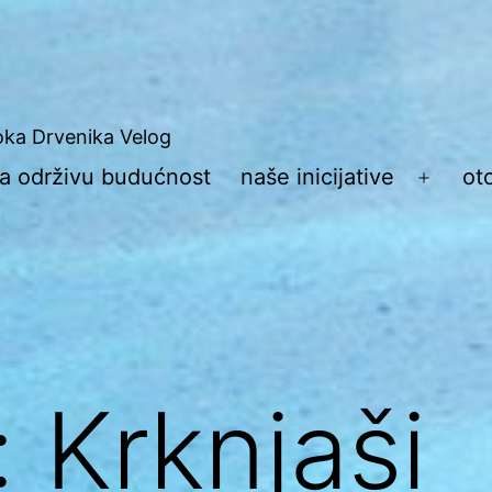
toka Drvenika Velog
 za održivu budućnost
naše inicijative
ot
Otvori
izborn
:
Krknjaši