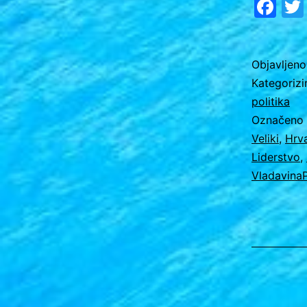
Fa
Objavljen
Kategoriz
politika
Označeno
Veliki
,
Hrv
Liderstvo
,
Vladavina