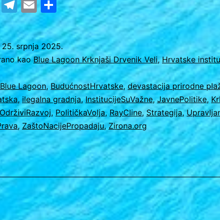
cebook
Twitter
Telegram
Email
Share
NE
USPJEVA?
–
o
25. srpnja 2025.
irano kao
Blue Lagoon Krknjaši Drvenik Veli
,
Hrvatske institu
studija
slučaja
Blue Lagoon
,
BudućnostHrvatske
,
devastacija prirodne pla
Krknjaši
atska
,
ilegalna gradnja
,
InstitucijeSuVažne
,
JavnePolitike
,
Kr
OdrživiRazvoj
,
PolitičkaVolja
,
RayCline
,
Strategija
,
Upravlja
Prava
,
ZaštoNacijePropadaju
,
Zirona.org