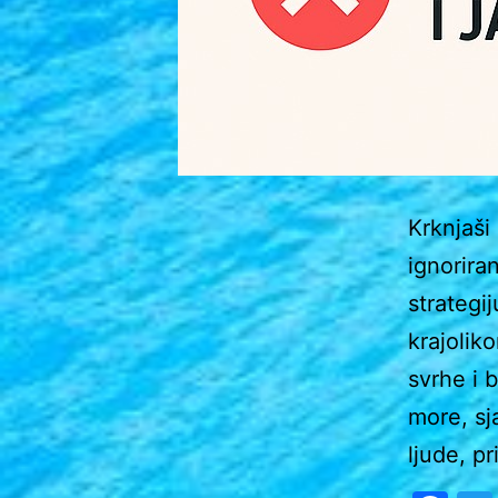
Krknjaši 
ignorira
strategij
krajolik
svrhe i 
more, sj
ljude, p