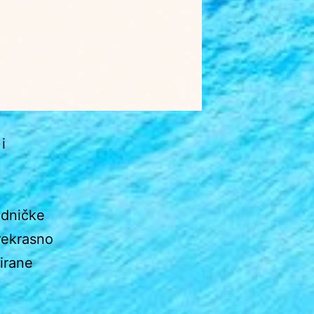
i
edničke
prekrasno
irane