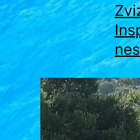
Zvi
Ins
nes