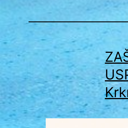
ZA
USP
Krk