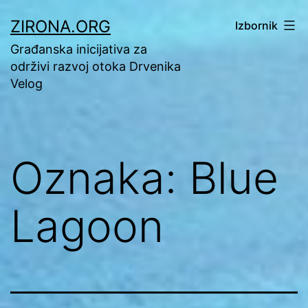
Preskoči
ZIRONA.ORG
Izbornik
na
Građanska inicijativa za
sadržaj
održivi razvoj otoka Drvenika
Velog
Oznaka:
Blue
Lagoon