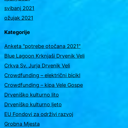
svibanj 2021
ožujak 2021
Kategorije
Anketa "potrebe otočana 2021"
Blue Lagoon Krknjaši Drvenik Veli
Crkva Sv. Jurja Drvenik Veli
Crowdfunding – električni bicikl
Crowdfunding – kipa Vele Gospe
Drveniško kulturno lito
Drveniško kulturno ljeto
EU Fondovi za održivi razvoj
Grobna Mjesta