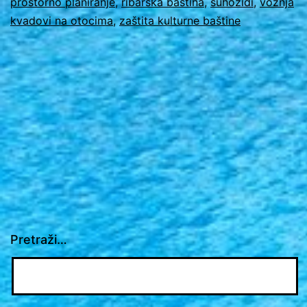
prostorno planiranje
,
ribarska baština
,
suhozidi
,
vožnja
kvadovi na otocima
,
zaštita kulturne baštine
Pretraži…