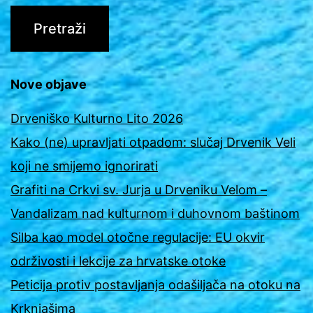
Nove objave
Drveniško Kulturno Lito 2026
Kako (ne) upravljati otpadom: slučaj Drvenik Veli
koji ne smijemo ignorirati
Grafiti na Crkvi sv. Jurja u Drveniku Velom –
Vandalizam nad kulturnom i duhovnom baštinom
Silba kao model otočne regulacije: EU okvir
održivosti i lekcije za hrvatske otoke
Peticija protiv postavljanja odašiljača na otoku na
Krknjašima