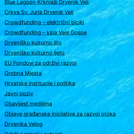
Blue Lagoon Krknjaši Drvenik Veli
Crkva Sv. Jurja Drvenik Veli
Crowdfunding – električni bicikl
Crowdfunding – kipa Vele Gospe
Drveniško kulturno lito
Drveniško kulturno ljeto
EU Fondovi za održivi razvoj
Grobna Mjesta
Hrvatske institucije i politika
Javni poziv
Obavijest medijima
Objave građanske inicijative za razvoj otoka
Drvenika Velog