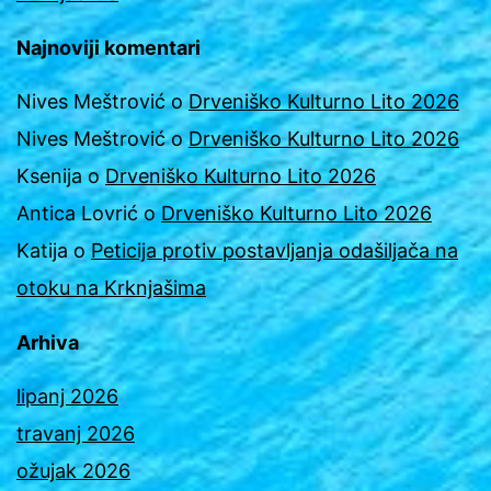
Najnoviji komentari
Nives Meštrović
o
Drveniško Kulturno Lito 2026
Nives Meštrović
o
Drveniško Kulturno Lito 2026
Ksenija
o
Drveniško Kulturno Lito 2026
Antica Lovrić
o
Drveniško Kulturno Lito 2026
Katija
o
Peticija protiv postavljanja odašiljača na
otoku na Krknjašima
Arhiva
lipanj 2026
travanj 2026
ožujak 2026