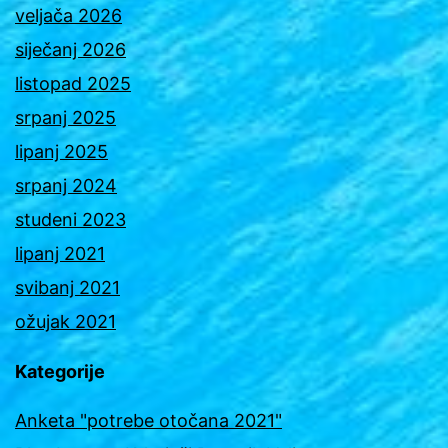
veljača 2026
siječanj 2026
listopad 2025
srpanj 2025
lipanj 2025
srpanj 2024
studeni 2023
lipanj 2021
svibanj 2021
ožujak 2021
Kategorije
Anketa "potrebe otočana 2021"