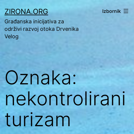
Preskoči
ZIRONA.ORG
Izbornik
na
Građanska inicijativa za
sadržaj
održivi razvoj otoka Drvenika
Velog
Oznaka:
nekontrolirani
turizam