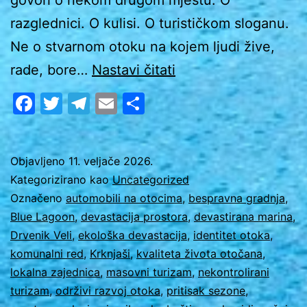
razglednici. O kulisi. O turističkom sloganu.
Ne o stvarnom otoku na kojem ljudi žive,
Tko
rade, bore…
Nastavi čitati
je
Facebook
Twitter
Telegram
Email
Share
ubio
mir
Drvenika
Objavljeno
11. veljače 2026.
Kategorizirano kao
Uncategorized
Velog?
Označeno
automobili na otocima
,
bespravna gradnja
,
Blue Lagoon
,
devastacija prostora
,
devastirana marina
,
Drvenik Veli
,
ekološka devastacija
,
identitet otoka
,
komunalni red
,
Krknjaši
,
kvaliteta života otočana
,
lokalna zajednica
,
masovni turizam
,
nekontrolirani
turizam
,
održivi razvoj otoka
,
pritisak sezone
,