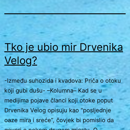
Tko je ubio mir Drvenika
Velog?
-Između suhozida i kvadova: Priča o otoku
koji gubi dušu- –Kolumna– Kad se u
medijima pojave članci koji otoke poput
Drvenika Velog opisuju kao “posljednje
oaze mira i sreće”, čovjek bi pomislio da
govori o nekom drugom mjestu. O