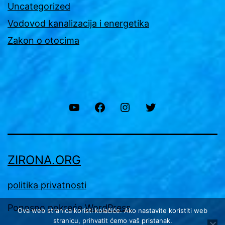
Uncategorized
Vodovod kanalizacija i energetika
Zakon o otocima
YouTube
Facebook
Instagram
Twitter
ZIRONA.ORG
politika privatnosti
Ponosno pokreće
WordPress
.
Ova web stranica koristi kolačiće. Ako nastavite koristiti web
stranicu, prihvatit ćemo vaš pristanak.