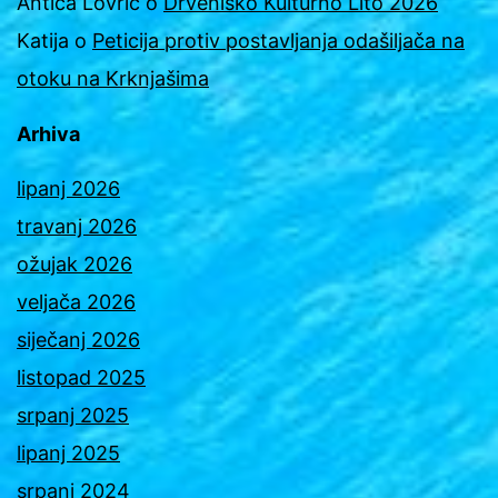
Antica Lovrić
o
Drveniško Kulturno Lito 2026
Katija
o
Peticija protiv postavljanja odašiljača na
otoku na Krknjašima
Arhiva
lipanj 2026
travanj 2026
ožujak 2026
veljača 2026
siječanj 2026
listopad 2025
srpanj 2025
lipanj 2025
srpanj 2024