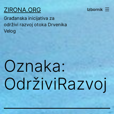
Preskoči
ZIRONA.ORG
Izbornik
na
Građanska inicijativa za
sadržaj
održivi razvoj otoka Drvenika
Velog
Oznaka:
OdrživiRazvoj