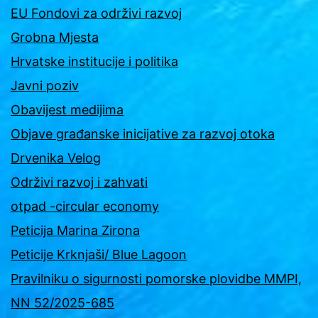
EU Fondovi za održivi razvoj
Grobna Mjesta
Hrvatske institucije i politika
Javni poziv
Obavijest medijima
Objave građanske inicijative za razvoj otoka
Drvenika Velog
Održivi razvoj i zahvati
otpad -circular economy
Peticija Marina Zirona
Peticije Krknjaši/ Blue Lagoon
Pravilniku o sigurnosti pomorske plovidbe MMPI,
NN 52/2025-685