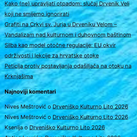
Kako (ne) upravljati otpadom: slučaj Drvenik Veli
koji ne smijemo ignorirati
Grafiti na Crkvi sv. Jurja u Drveniku Velom –
Vandalizam nad kulturnom i duhovnom baštinom
Silba kao model otočne regulacije: EU okvir
održivosti i lekcije za hrvatske otoke
Peticija protiv postavljanja odašiljača na otoku na
Krknjašima
Najnoviji komentari
Nives Meštrović
o
Drveniško Kulturno Lito 2026
Nives Meštrović
o
Drveniško Kulturno Lito 2026
Ksenija
o
Drveniško Kulturno Lito 2026