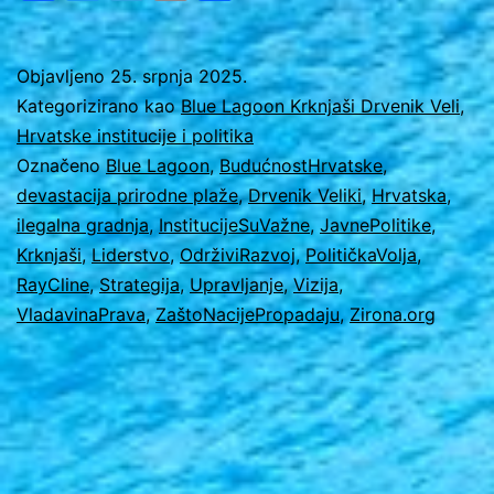
NE
USPJEVA?
–
Objavljeno
25. srpnja 2025.
Kategorizirano kao
Blue Lagoon Krknjaši Drvenik Veli
,
studija
Hrvatske institucije i politika
slučaja
Označeno
Blue Lagoon
,
BudućnostHrvatske
,
Krknjaši
devastacija prirodne plaže
,
Drvenik Veliki
,
Hrvatska
,
ilegalna gradnja
,
InstitucijeSuVažne
,
JavnePolitike
,
Krknjaši
,
Liderstvo
,
OdrživiRazvoj
,
PolitičkaVolja
,
RayCline
,
Strategija
,
Upravljanje
,
Vizija
,
VladavinaPrava
,
ZaštoNacijePropadaju
,
Zirona.org