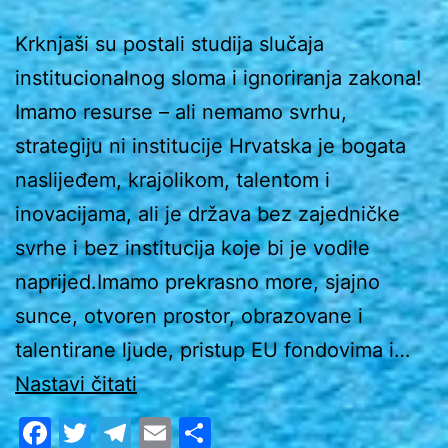
Krknjaši su postali studija slučaja
institucionalnog sloma i ignoriranja zakona!
Imamo resurse – ali nemamo svrhu,
strategiju ni institucije Hrvatska je bogata
naslijeđem, krajolikom, talentom i
inovacijama, ali je država bez zajedničke
svrhe i bez institucija koje bi je vodile
naprijed.Imamo prekrasno more, sjajno
sunce, otvoren prostor, obrazovane i
talentirane ljude, pristup EU fondovima i…
ZAŠTO
Nastavi čitati
HRVATSKA
Facebook
Twitter
Telegram
Email
Share