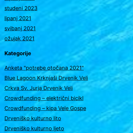
studeni 2023
lipanj 2021
svibanj 2021
ožujak 2021
Kategorije
Anketa "potrebe otočana 2021"
Blue Lagoon Krknjaši Drvenik Veli
Crkva Sv. Jurja Drvenik Veli
Crowdfunding – električni bicikl
Crowdfunding – kipa Vele Gospe
Drveniško kulturno lito
Drveniško kulturno ljeto