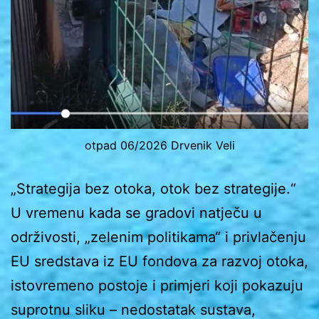
otpad 06/2026 Drvenik Veli
„Strategija bez otoka, otok bez strategije.“
U vremenu kada se gradovi natječu u
održivosti, „zelenim politikama“ i privlačenju
EU sredstava iz EU fondova za razvoj otoka,
istovremeno postoje i primjeri koji pokazuju
suprotnu sliku – nedostatak sustava,