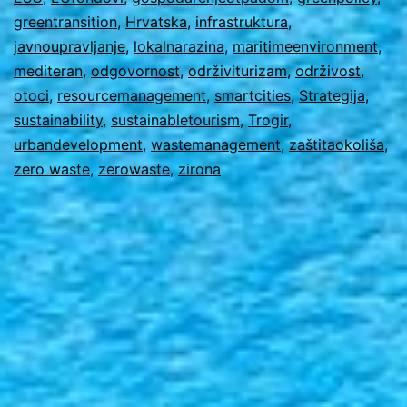
igno
greentransition
,
Hrvatska
,
infrastruktura
,
javnoupravljanje
,
lokalnarazina
,
maritimeenvironment
,
mediteran
,
odgovornost
,
održiviturizam
,
održivost
,
otoci
,
resourcemanagement
,
smartcities
,
Strategija
,
sustainability
,
sustainabletourism
,
Trogir
,
urbandevelopment
,
wastemanagement
,
zaštitaokoliša
,
zero waste
,
zerowaste
,
zirona