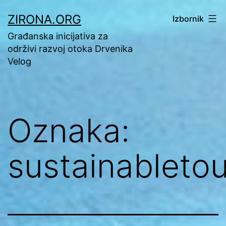
Preskoči
ZIRONA.ORG
Izbornik
na
Građanska inicijativa za
sadržaj
održivi razvoj otoka Drvenika
Velog
Oznaka:
sustainableto