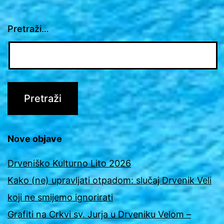
Pretraži…
Nove objave
Drveniško Kulturno Lito 2026
Kako (ne) upravljati otpadom: slučaj Drvenik Veli
koji ne smijemo ignorirati
Grafiti na Crkvi sv. Jurja u Drveniku Velom –