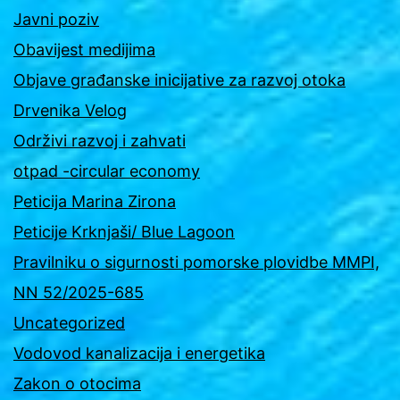
Javni poziv
Obavijest medijima
Objave građanske inicijative za razvoj otoka
Drvenika Velog
Održivi razvoj i zahvati
otpad -circular economy
Peticija Marina Zirona
Peticije Krknjaši/ Blue Lagoon
Pravilniku o sigurnosti pomorske plovidbe MMPI,
NN 52/2025-685
Uncategorized
Vodovod kanalizacija i energetika
Zakon o otocima