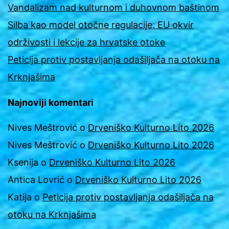
Vandalizam nad kulturnom i duhovnom baštinom
Silba kao model otočne regulacije: EU okvir
održivosti i lekcije za hrvatske otoke
Peticija protiv postavljanja odašiljača na otoku na
Krknjašima
Najnoviji komentari
Nives Meštrović
o
Drveniško Kulturno Lito 2026
Nives Meštrović
o
Drveniško Kulturno Lito 2026
Ksenija
o
Drveniško Kulturno Lito 2026
Antica Lovrić
o
Drveniško Kulturno Lito 2026
Katija
o
Peticija protiv postavljanja odašiljača na
otoku na Krknjašima