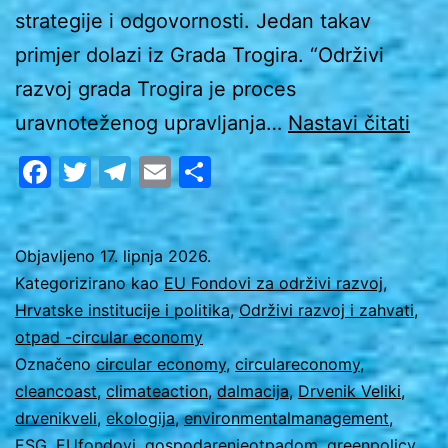
strategije i odgovornosti. Jedan takav
primjer dolazi iz Grada Trogira. “Održivi
razvoj grada Trogira je proces
Kak
uravnoteženog upravljanja…
Nastavi čitati
(ne)
Facebook
Twitter
Telegram
Email
Share
upra
otp
sluč
Objavljeno
17. lipnja 2026.
Kategorizirano kao
EU Fondovi za održivi razvoj
,
Drv
Hrvatske institucije i politika
,
Održivi razvoj i zahvati
,
Veli
otpad -circular economy
koji
Označeno
circular economy
,
circulareconomy
,
cleancoast
,
climateaction
,
dalmacija
,
Drvenik Veliki
,
ne
drvenikveli
,
ekologija
,
environmentalmanagement
,
smi
ESG
,
EUfondovi
,
gospodarenjeotpadom
,
greenpolicy
,