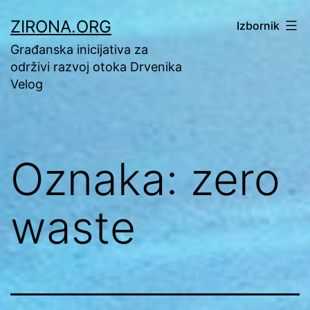
Preskoči
ZIRONA.ORG
Izbornik
na
Građanska inicijativa za
sadržaj
održivi razvoj otoka Drvenika
Velog
Oznaka:
zero
waste