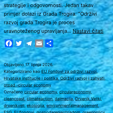
strategije i odgovornosti. Jedan takav
primjer dolazi iz Grada Trogira. “Održivi
razvoj grada Trogira je proces
Kak
uravnoteženog upravljanja…
Nastavi čitati
(ne)
Facebook
Twitter
Telegram
Email
Share
upra
otp
sluč
Objavljeno
17. lipnja 2026.
Kategorizirano kao
EU Fondovi za održivi razvoj
,
Drv
Hrvatske institucije i politika
,
Održivi razvoj i zahvati
,
Veli
otpad -circular economy
koji
Označeno
circular economy
,
circulareconomy
,
cleancoast
,
climateaction
,
dalmacija
,
Drvenik Veliki
,
ne
drvenikveli
,
ekologija
,
environmentalmanagement
,
smi
ESG
,
EUfondovi
,
gospodarenjeotpadom
,
greenpolicy
,