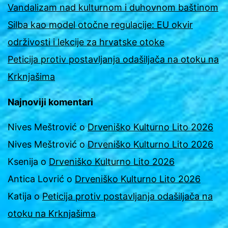
Vandalizam nad kulturnom i duhovnom baštinom
Silba kao model otočne regulacije: EU okvir
održivosti i lekcije za hrvatske otoke
Peticija protiv postavljanja odašiljača na otoku na
Krknjašima
Najnoviji komentari
Nives Meštrović
o
Drveniško Kulturno Lito 2026
Nives Meštrović
o
Drveniško Kulturno Lito 2026
Ksenija
o
Drveniško Kulturno Lito 2026
Antica Lovrić
o
Drveniško Kulturno Lito 2026
Katija
o
Peticija protiv postavljanja odašiljača na
otoku na Krknjašima