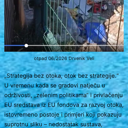
otpad 06/2026 Drvenik Veli
„Strategija bez otoka, otok bez strategije.“
U vremenu kada se gradovi natječu u
održivosti, „zelenim politikama“ i privlačenju
EU sredstava iz EU fondova za razvoj otoka,
istovremeno postoje i primjeri koji pokazuju
suprotnu sliku – nedostatak sustava,