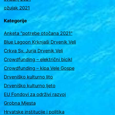
ožujak 2021
Kategorije
Anketa "potrebe otočana 2021"
Blue Lagoon Krknjaši Drvenik Veli
Crkva Sv. Jurja Drvenik Veli
Crowdfunding – električni bicikl
Crowdfunding – kipa Vele Gospe
Drveniško kulturno lito
Drveniško kulturno ljeto
EU Fondovi za održivi razvoj
Grobna Mjesta
Hrvatske institucije i politika