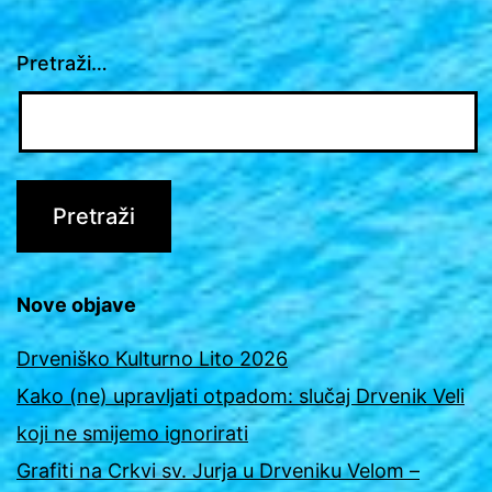
Pretraži…
Nove objave
Drveniško Kulturno Lito 2026
Kako (ne) upravljati otpadom: slučaj Drvenik Veli
koji ne smijemo ignorirati
Grafiti na Crkvi sv. Jurja u Drveniku Velom –