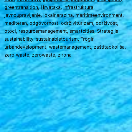
igno
greentransition
,
Hrvatska
,
infrastruktura
,
javnoupravljanje
,
lokalnarazina
,
maritimeenvironment
,
mediteran
,
odgovornost
,
održiviturizam
,
održivost
,
otoci
,
resourcemanagement
,
smartcities
,
Strategija
,
sustainability
,
sustainabletourism
,
Trogir
,
urbandevelopment
,
wastemanagement
,
zaštitaokoliša
,
zero waste
,
zerowaste
,
zirona