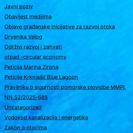
Javni poziv
Obavijest medijima
Objave građanske inicijative za razvoj otoka
Drvenika Velog
Održivi razvoj i zahvati
otpad -circular economy
Peticija Marina Zirona
Peticije Krknjaši/ Blue Lagoon
Pravilniku o sigurnosti pomorske plovidbe MMPI,
NN 52/2025-685
Uncategorized
Vodovod kanalizacija i energetika
Zakon o otocima